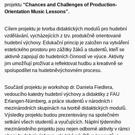
projektu
“Chances and Challenges of Production-
Orientation Music Lessons”.
Cílem projektu je tvorba didaktických modulů pro hudební
vzdělávání, vycházejících z tzv. produkčně orientované
hudební výchovy. Edukační princip je založen na vytváření
estetického prostoru pro zážitky žáků a studentů, kteří se
aktivně zapojují do hudebních činností ve výuce. Aktivity
jim umožňují prožívat a reflektovat hudbu a kreativně se
spolupodílet na hudebněvýchovném procesu.
Součástí projektu je workshop dr. Daniela Fiedlera,
vedoucího katedry hudební výchovy a didaktiky z FAU
Erlangen-Nürnberg, a práce studentů v národních i
mezinárodních skupinách na tvorbě didaktických modulů.
Výsledky projektu budou prezentovány na společném
setkání všech studentů a vyučujících. Náplní týdenního
mezinárodního projektu jsou nejen odborné aktivity v rámci